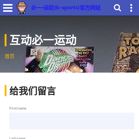
互动必一运动
首页
Contacts Us
给我们留言
First name
Last name