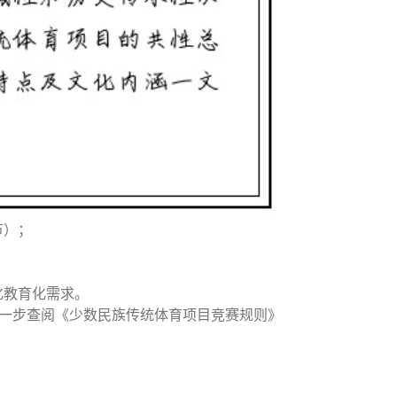
节）；
化教育化需求。
一步查阅《少数民族传统体育项目竞赛规则》