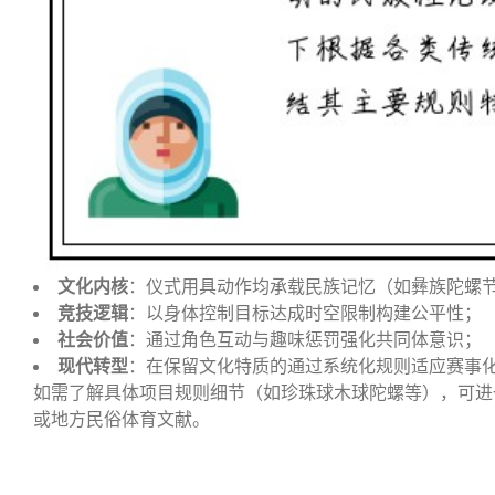
文化内核
：仪式用具动作均承载民族记忆（如彝族陀螺
竞技逻辑
：以身体控制目标达成时空限制构建公平性；
社会价值
：通过角色互动与趣味惩罚强化共同体意识；
现代转型
：在保留文化特质的通过系统化规则适应赛事
如需了解具体项目规则细节（如珍珠球木球陀螺等），可进
或地方民俗体育文献。