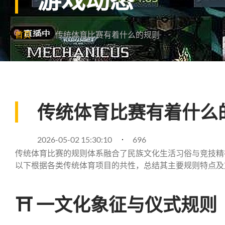
首页
传统体育比赛有着什么的规则
传统体育比赛有着什么
2026-05-02 15:30:10
696
传统体育比赛的规则体系融合了民族文化生活习俗与竞技精
以下根据各类传统体育项目的共性，总结其主要规则特点及
⛩️
一文化象征与仪式规则