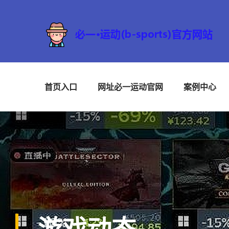
首页入口
网址必一运动官网
案例中心
游戏动态