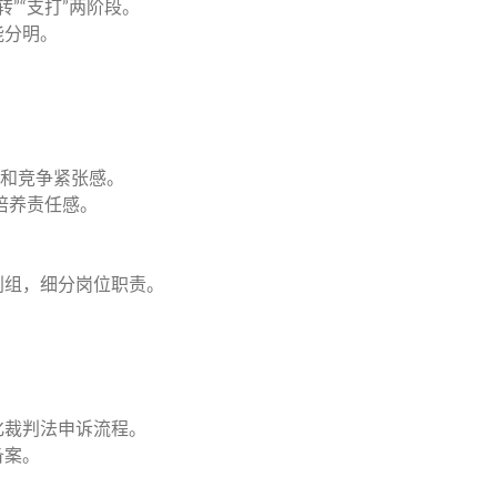
”“支打”两阶段。
能分明。
缓和竞争紧张感。
，培养责任感。
判组，细分岗位职责。
化裁判法申诉流程。
备案。