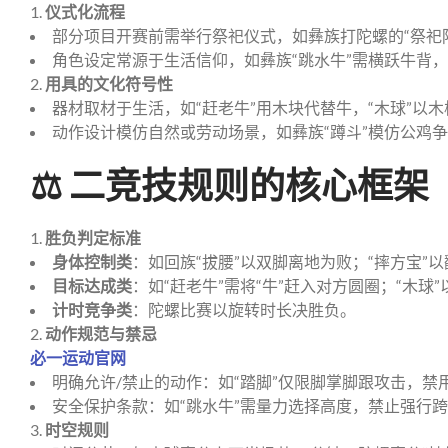
1.
仪式化流程
部分项目开赛前需举行祭祀仪式，如彝族打陀螺的“祭祀
角色设定常源于生活信仰，如彝族“跳水牛”需横跃牛背
2.
用具的文化符号性
器材取材于生活，如“赶老牛”用木块代替牛，“木球”以
动作设计模仿自然或劳动场景，如彝族“蹲斗”模仿公鸡
⚖️
二竞技规则的核心框架
1.
胜负判定标准
身体控制类
：如回族“拔腰”以双脚离地为败；“摔方宝”
目标达成类
：如“赶老牛”需将“牛”赶入对方圆圈；“木球
计时竞争类
：陀螺比赛以旋转时长决胜负。
2.
动作规范与禁忌
必一运动官网
明确允许/禁止的动作：如“踏脚”仅限脚掌脚跟攻击，禁
安全保护条款：如“跳水牛”需量力选择高度，禁止强行
3.
时空规则